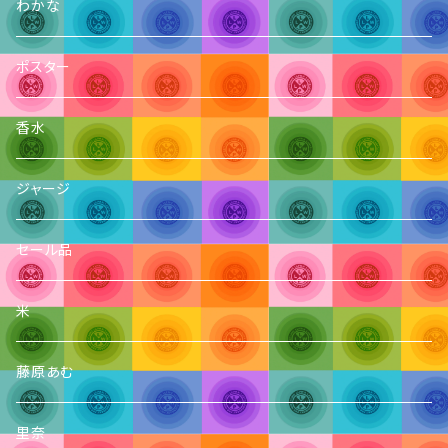
わかな
ポスター
香水
ジャージ
セール品
米
藤原あむ
里奈