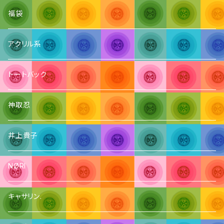
福袋
アクリル系
トートバック
神取忍
井上貴子
NØRI
キャサリン.