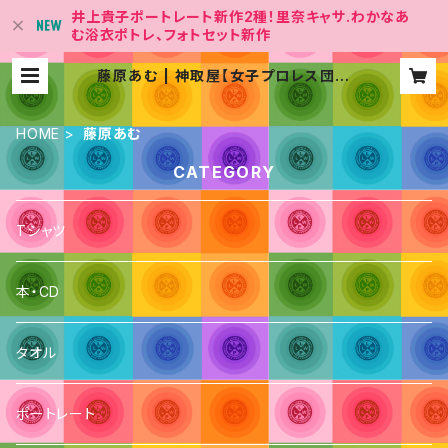
井上貴子ポートレート新作2種！里奈キャサ.わかなあ
む浴衣ポトレ、フォトセット新作
藤原あむ | 神取屋【女子プロレス団体
「LLPW-X 」Official Shop】
HOME
藤原あむ
CATEGORY
Tシャツ
本・CD
タオル
ポートレート