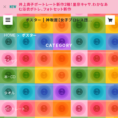
井上貴子ポートレート新作2種！里奈キャサ.わかなあ
む浴衣ポトレ、フォトセット新作
ポスター | 神取屋【女子プロレス団体
「LLPW-X 」Official Shop】
HOME
ポスター
CATEGORY
Tシャツ
本・CD
タオル
ポートレート