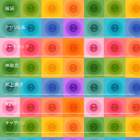
福袋
アクリル系
トートバック
神取忍
井上貴子
NØRI
キャサリン.