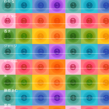
わかな
ポスター
香水
ジャージ
セール品
米
藤原あむ
里奈