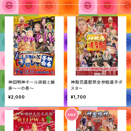
神田明神ホール挑戦と継
神取忍還暦祭全参戦選手ポ
承〜一の巻〜
スター
¥2,000
¥1,700