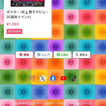
ポスター（井上貴子デビュー
35周年イベント）
¥1,260
30%OFF
保存
シェア
LINE
ポスト
© 神取屋【女子プロレス団体「LLPW-X 」Official Shop】