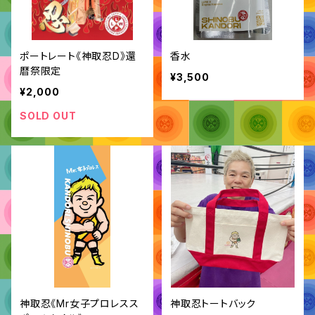
ポートレート《神取忍D》還
香水
暦祭限定
¥3,500
¥2,000
SOLD OUT
神取忍《Mr女子プロレスス
神取忍トートバック