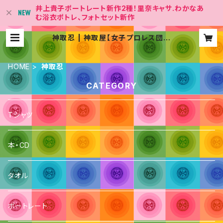
井上貴子ポートレート新作2種！里奈キャサ.わかなあ
む浴衣ポトレ、フォトセット新作
神取忍 | 神取屋【女子プロレス団体
「LLPW-X 」Official Shop】
HOME
神取忍
CATEGORY
Tシャツ
本・CD
タオル
ポートレート