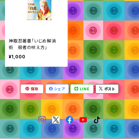
神取忍著書「いじめ解消
術 弱者の吠え方」
¥1,000
保存
シェア
LINE
ポスト