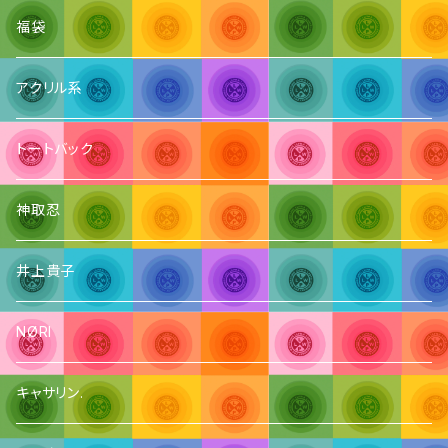
福袋
アクリル系
トートバック
神取忍
井上貴子
NØRI
キャサリン.