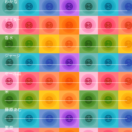
わかな
ポスター
香水
ジャージ
セール品
米
藤原あむ
里奈