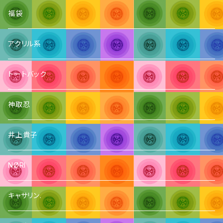
福袋
アクリル系
トートバック
神取忍
井上貴子
NØRI
キャサリン.