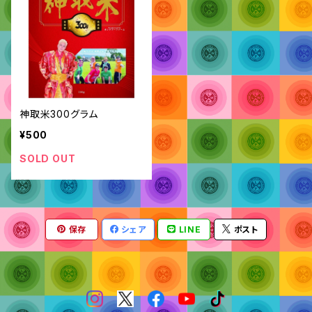
神取米300グラム
¥500
SOLD OUT
保存
シェア
LINE
ポスト