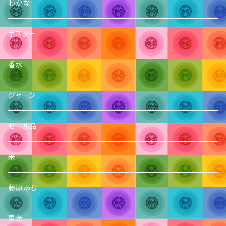
わかな
ポスター
香水
ジャージ
セール品
米
藤原あむ
里奈