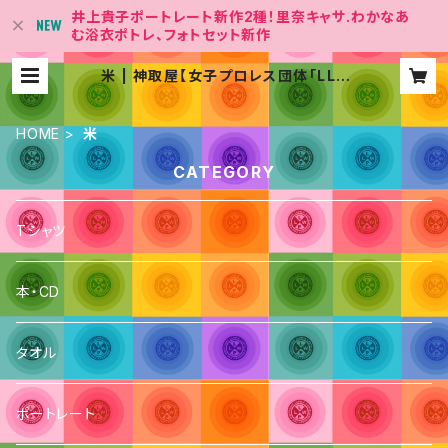
井上貴子ポートレート新作2種！里奈キャサ.わかなあ
む浴衣ポトレ、フォトセット新作
米 | 神取屋【女子プロレス団体「LLP
W-X 」Official Shop】
HOME
米
CATEGORY
Tシャツ
本・CD
タオル
ポートレート