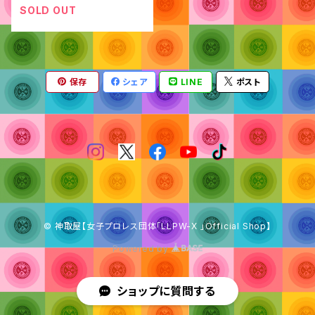
SOLD OUT
保存
シェア
LINE
ポスト
© 神取屋【女子プロレス団体「LLPW-X 」Official Shop】
Powered by
ショップに質問する