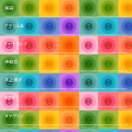
福袋
アクリル系
トートバック
神取忍
井上貴子
NØRI
キャサリン.