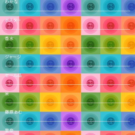
わかな
ポスター
香水
ジャージ
セール品
米
藤原あむ
里奈