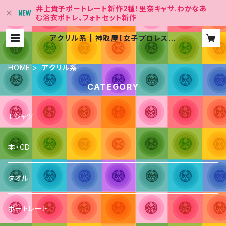
井上貴子ポートレート新作2種！里奈キャサ.わかなあ
む浴衣ポトレ、フォトセット新作
アクリル系 | 神取屋【女子プロレス団
体「LLPW-X 」Official Shop】
HOME
アクリル系
CATEGORY
Tシャツ
本・CD
タオル
ポートレート