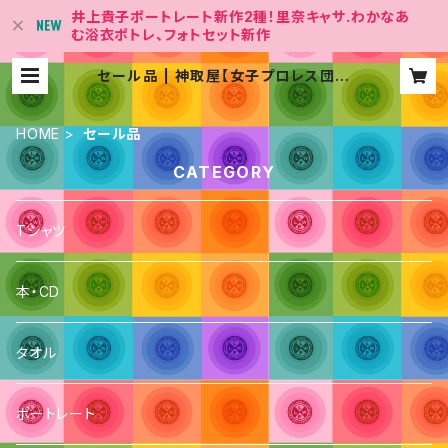
井上貴子ポートレート新作2種！里奈キャサ.わかなあ
む浴衣ポトレ、フォトセット新作
セール品 | 神取屋【女子プロレス団体
「LLPW-X 」Official Shop】
HOME
セール品
CATEGORY
Tシャツ
本・CD
タオル
ポートレート