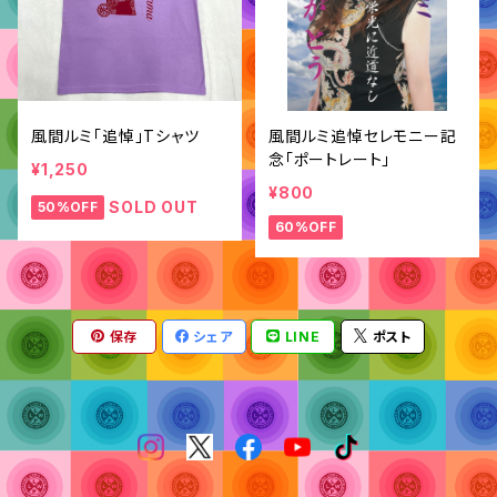
風間ルミ「追悼」Tシャツ
風間ルミ追悼セレモニー記
念「ポートレート」
¥1,250
¥800
SOLD OUT
50%OFF
60%OFF
保存
シェア
LINE
ポスト