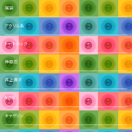
福袋
アクリル系
トートバック
神取忍
井上貴子
NØRI
キャサリン.