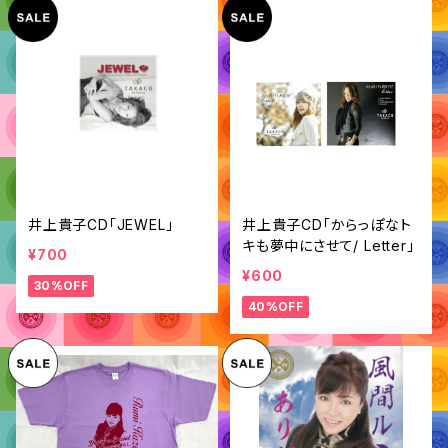
井上貴子CD「JEWEL」
井上貴子CD「からっぽなト
キも夢中にさせて/ Letter」
¥700
¥600
30%OFF
40%OFF