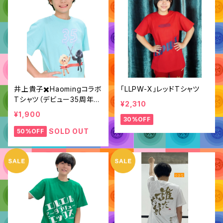
井上貴子✖️Haomingコラボ
「LLPW-X」レッドTシャツ
Tシャツ（デビュー35周年記
¥2,310
念）
¥1,900
30%OFF
SOLD OUT
50%OFF