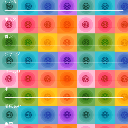
わかな
ポスター
香水
ジャージ
セール品
米
藤原あむ
里奈