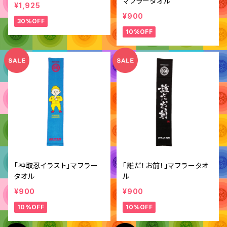
マフラータオル
¥1,925
¥900
30%OFF
10%OFF
「神取忍イラスト」マフラー
「誰だ！お前！」マフラータオ
タオル
ル
¥900
¥900
10%OFF
10%OFF