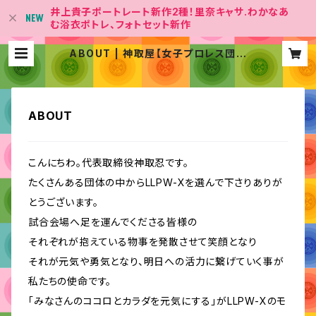
井上貴子ポートレート新作2種！里奈キャサ.わかなあ
む浴衣ポトレ、フォトセット新作
ABOUT | 神取屋【女子プロレス団体
「LLPW-X 」Official Shop】
ABOUT
こんにちわ。代表取締役神取忍です。
たくさんある団体の中からLLPW-Xを選んで下さりありが
とうございます。
試合会場へ足を運んでくださる皆様の
それぞれが抱えている物事を発散させて笑顔となり
それが元気や勇気となり、明日への活力に繋げていく事が
私たちの使命です。
「みなさんのココロとカラダを元気にする」がLLPW-Xのモ