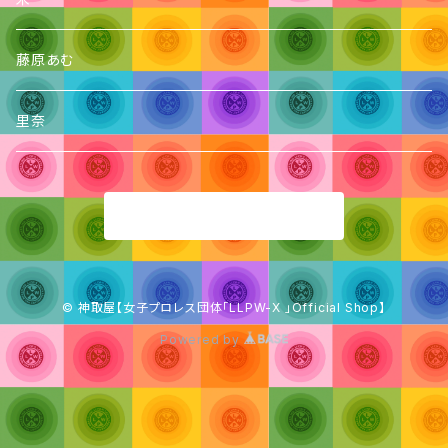
藤原あむ
里奈
商品一覧に戻る
© 神取屋【女子プロレス団体「LLPW-X 」Official Shop】
Powered by