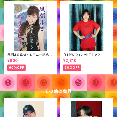
風間ルミ追悼セレモニー記念
「LLPW-X」レッドTシャツ
「ポートレート」
¥800
¥2,310
60%OFF
30%OFF
その他の商品