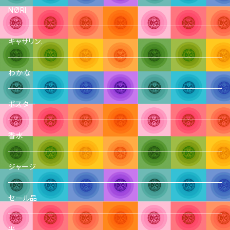
NØRI
キャサリン.
わかな
ポスター
香水
ジャージ
セール品
米