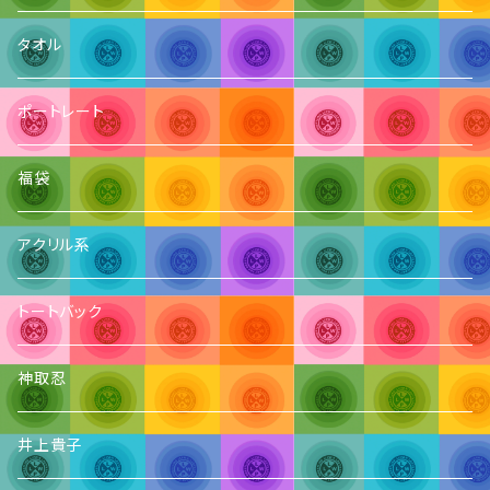
タオル
ポートレート
福袋
アクリル系
トートバック
神取忍
井上貴子