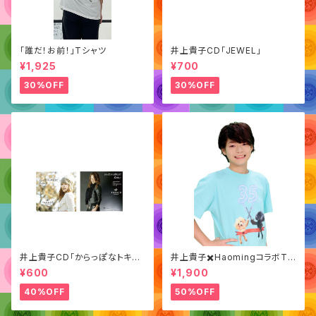
「誰だ！お前！」Tシャツ
井上貴子CD「JEWEL」
¥1,925
¥700
30%OFF
30%OFF
井上貴子CD「からっぽなトキも
井上貴子✖️HaomingコラボTシ
夢中にさせて/ Letter」
ャツ（デビュー35周年記念）
¥600
¥1,900
40%OFF
50%OFF