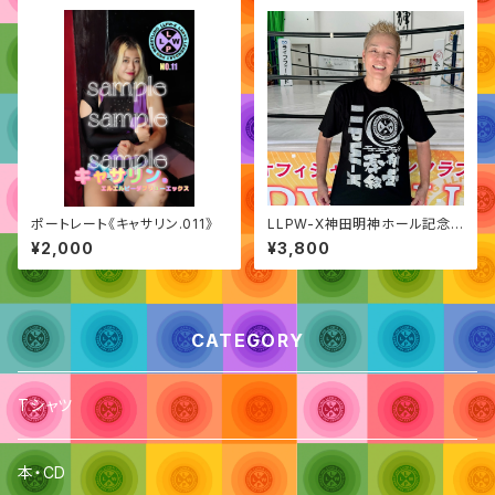
ポートレート《キャサリン.011》
LLPW-X神田明神ホール記念T
シャツ
¥2,000
¥3,800
CATEGORY
Tシャツ
本・CD