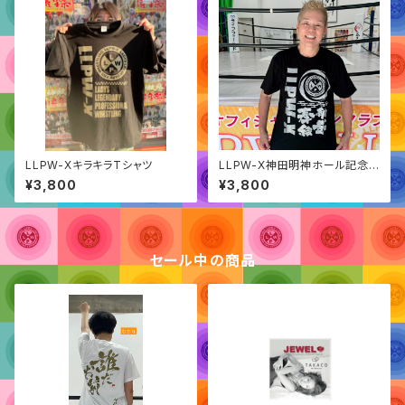
LLPW-XキラキラTシャツ
LLPW-X神田明神ホール記念T
シャツ
¥3,800
¥3,800
セール中の商品