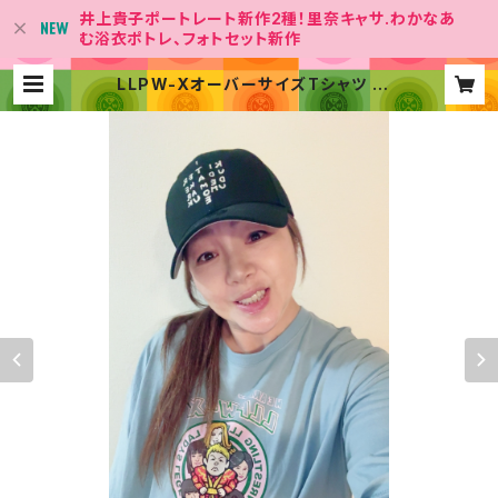
井上貴子ポートレート新作2種！里奈キャサ.わかなあ
む浴衣ポトレ、フォトセット新作
LLPW-XオーバーサイズTシャツ |
神取屋【女子プロレス団体「LLPW-X
」Official Shop】