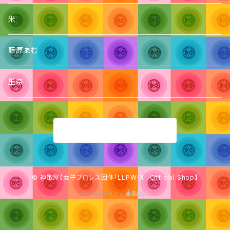
米
藤原あむ
里奈
商品一覧に戻る
© 神取屋【女子プロレス団体「LLPW-X 」Official Shop】
Powered by