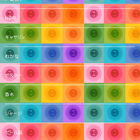
NØRI
キャサリン.
わかな
ポスター
香水
ジャージ
セール品