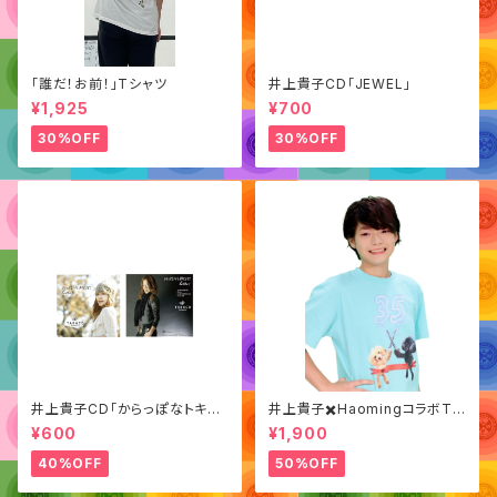
「誰だ！お前！」Tシャツ
井上貴子CD「JEWEL」
¥1,925
¥700
30%OFF
30%OFF
井上貴子CD「からっぽなトキも
井上貴子✖️HaomingコラボTシ
夢中にさせて/ Letter」
ャツ（デビュー35周年記念）
¥600
¥1,900
40%OFF
50%OFF