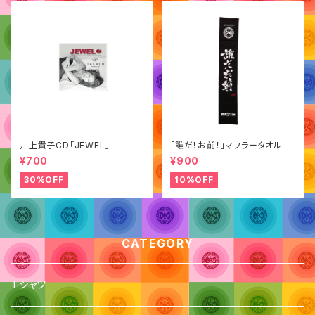
井上貴子CD「JEWEL」
「誰だ！お前！」マフラータオル
¥700
¥900
30%OFF
10%OFF
CATEGORY
Tシャツ