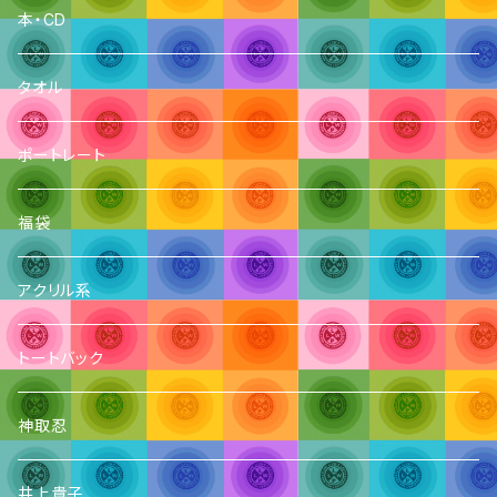
本・CD
タオル
ポートレート
福袋
アクリル系
トートバック
神取忍
井上貴子