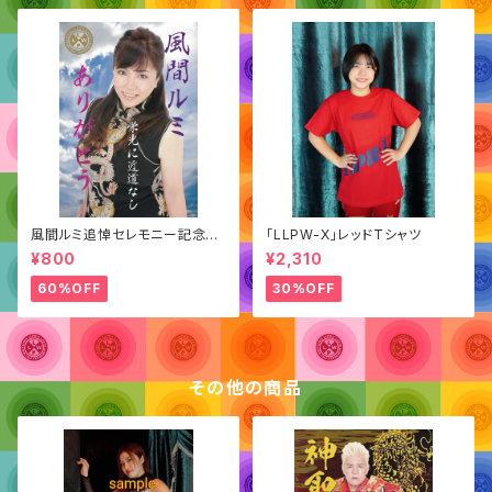
風間ルミ追悼セレモニー記念
「LLPW-X」レッドTシャツ
「ポートレート」
¥800
¥2,310
60%OFF
30%OFF
その他の商品