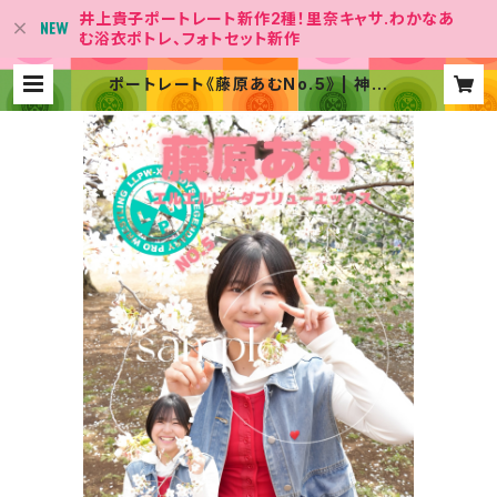
井上貴子ポートレート新作2種！里奈キャサ.わかなあ
む浴衣ポトレ、フォトセット新作
ポートレート《藤原あむNo.5》 | 神取
屋【女子プロレス団体「LLPW-X 」Of
ficial Shop】