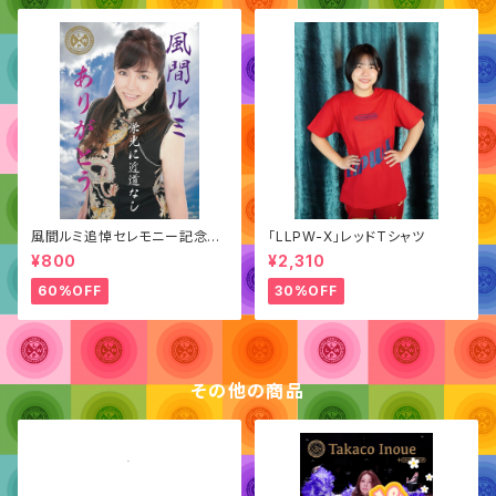
風間ルミ追悼セレモニー記念
「LLPW-X」レッドTシャツ
「ポートレート」
¥800
¥2,310
60%OFF
30%OFF
その他の商品