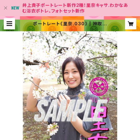
井上貴子ポートレート新作2種！里奈キャサ.わかなあ
む浴衣ポトレ、フォトセット新作
ポートレート《里奈.030》 | 神取屋
【女子プロレス団体「LLPW-X 」Offi
cial Shop】