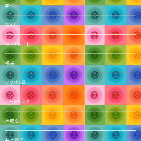
本・CD
タオル
ポートレート
福袋
アクリル系
トートバック
神取忍
井上貴子