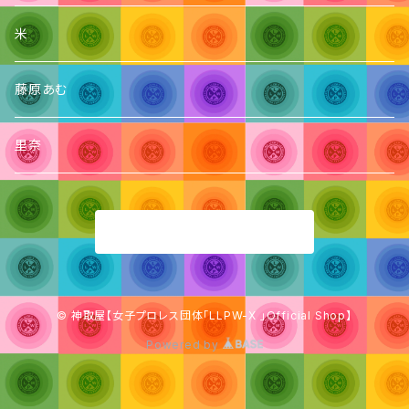
米
藤原あむ
里奈
商品一覧に戻る
© 神取屋【女子プロレス団体「LLPW-X 」Official Shop】
Powered by