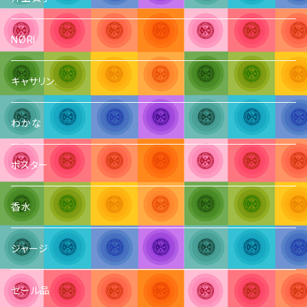
NØRI
キャサリン.
わかな
ポスター
香水
ジャージ
セール品