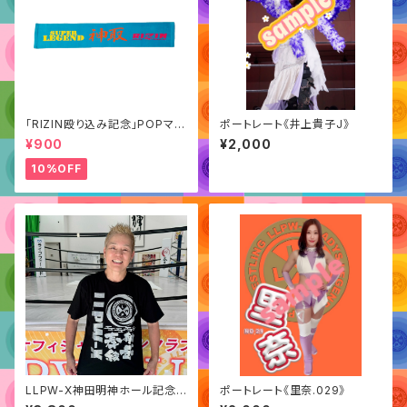
「RIZIN殴り込み記念」POPマフ
ポートレート《井上貴子J》
ラータオル
¥900
¥2,000
10%OFF
LLPW-X神田明神ホール記念T
ポートレート《里奈.029》
シャツ