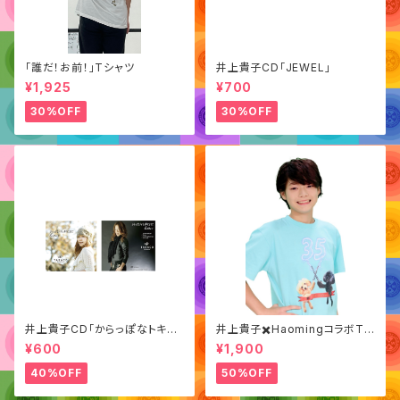
「誰だ！お前！」Tシャツ
井上貴子CD「JEWEL」
¥1,925
¥700
30%OFF
30%OFF
井上貴子CD「からっぽなトキも
井上貴子✖️HaomingコラボTシ
夢中にさせて/ Letter」
ャツ（デビュー35周年記念）
¥600
¥1,900
40%OFF
50%OFF