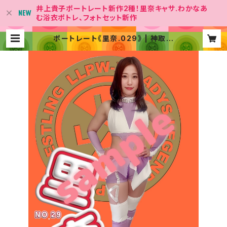
井上貴子ポートレート新作2種！里奈キャサ.わかなあ
む浴衣ポトレ、フォトセット新作
ポートレート《里奈.029》 | 神取屋
【女子プロレス団体「LLPW-X 」Offi
cial Shop】