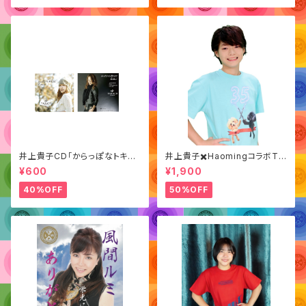
井上貴子CD「からっぽなトキも
井上貴子✖️HaomingコラボTシ
夢中にさせて/ Letter」
ャツ（デビュー35周年記念）
¥600
¥1,900
40%OFF
50%OFF