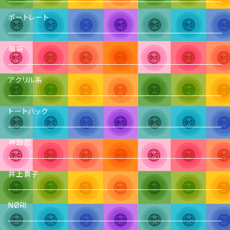
ポートレート
福袋
アクリル系
トートバック
神取忍
井上貴子
NØRI