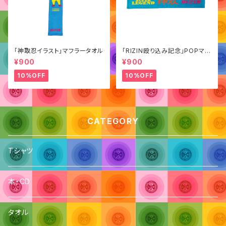
「神取忍イラスト」マフラータオル
「RIZIN殴り込み記念」POPマフ
ラータオル
¥900
¥900
10%OFF
10%OFF
CATEGORY
Tシャツ
本・CD
タオル