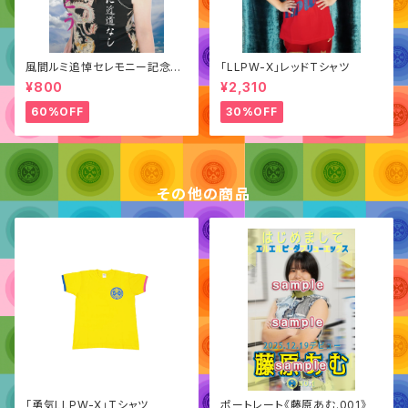
風間ルミ追悼セレモニー記念
「LLPW-X」レッドTシャツ
「ポートレート」
¥800
¥2,310
60%OFF
30%OFF
その他の商品
「勇気LLPW-X」Tシャツ
ポートレート《藤原あむ.001》