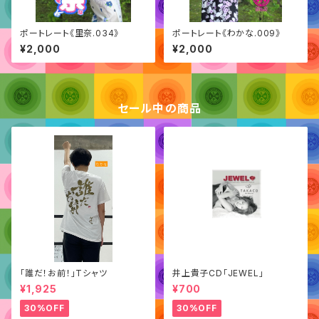
ポートレート《里奈.034》
ポートレート《わかな.009》
¥2,000
¥2,000
セール中の商品
「誰だ！お前！」Tシャツ
井上貴子CD「JEWEL」
¥1,925
¥700
30%OFF
30%OFF