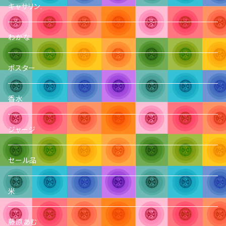
キャサリン.
わかな
ポスター
香水
ジャージ
セール品
米
藤原あむ